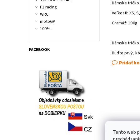
THE DOCTOR 46
Dámske tričko 
F1 racing
Veľkosti: XS, S,
WRC
motoGP
Gramáž: 190g
100%
Dámske tričko
FACEBOOK
Buďte prvý, kt
Pridať k
Tento web po
prechádzaním