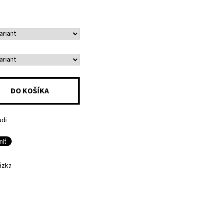
udi
ázka