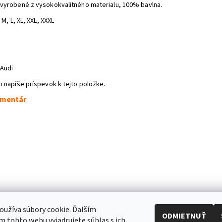
vyrobené z vysokokvalitného materialu, 100% bavlna.
 M, L, XL, XXL, XXXL
 Audi
o napíše príspevok k tejto položke.
omentár
užíva súbory cookie. Ďalším
ODMIETNUŤ
 tohto webu vyjadrujete súhlas s ich