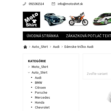
0915361514
info
@
motoshirt.sk
ÚVODNÁ STRÁNKA
ZÁKAZKOVÁ POTLAČ TEXT
Auto_Shirt
Audi
Dámske tričko Audi
KATEGÓRIE
Moto_Shirt
Auto_Shirt
Zvoľte variant
Audi
BMW
Citroen
Porsche
Mercedes
Honda
Chevrolet