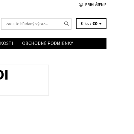
PRIHLÁSENIE
0 ks /
€0
ĽKOSTI
OBCHODNÉ PODMIENKY
DI