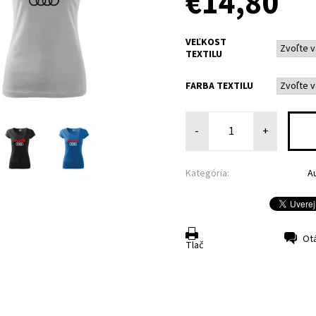
€14,80
VEĽKOST
TEXTILU
FARBA TEXTILU
-
+
Kategória:
A
Ot
Tlač