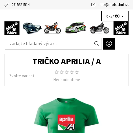
0915361514
info
@
motoshirt.sk
€0
0 ks /
TRIČKO APRILIA / A
Zvoľte variant
Neohodnotené